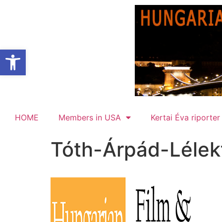
Open toolbar
HOME
Members in USA
Kertai Éva riporter
Tóth-Árpád-Lélekt